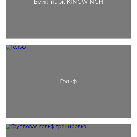
Вейк-парк KINGWINCH
Гольф